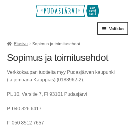
Siirry
Siirry
navigointiin
sisältöön
Valikko
Laajen
Palvelumaksut
Etusivu
Sopimus ja toimitusehdot
alemm
Sopimus ja toimitusehdot
tason
Laajen
Pääsyliput
valikko
alemm
Verkkokaupan tuotteita myy Pudasjärven kaupunki
tason
Laajen
Retket ja leirit
(jäljempänä Kauppias) (0188962-2).
valikko
alemm
tason
Laajen
Tilat
PL 10, Varsitie 7, FI 93101 Pudasjärvi
valikko
alemm
tason
Laajen
Muut
P. 040 826 6417
valikko
alemm
tason
F. 050 8512 7657
valikko