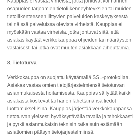
Kauppias ei vastaa virheistä, jotka johtuvat kolmannen
osapuolen tarjoamien tietoliikenneyhteyksien tai muiden
tietoliikenteeseen liittyvien palveluiden keskeytyksestä
tai näissä palveluissa olevista virheistä. Kauppias ei
myöskään vastaa virheistä, jotka johtuvat siitä, että
asiakas käyttää verkkokauppaa ohjeiden tai määräysten
vastaisesti tai jotka ovat muuten asiakkaan aiheuttamia.
8. Tietoturva
Verkkokauppa on suojattu käyttämällä SSL-protokollaa.
Asiakas vastaa omien tietojärjestelmiensä tietoturvan
asianmukaisesta hoitamisesta. Kauppias säilyttää kaikki
asiakasta koskevat tai hänen lähettämänsä tiedot
luottamuksellisina. Kauppias järjestää verkkokauppansa
tietoturvan yleisesti hyväksyttävällä tavalla ja tehokkaasti
ja pyrkii asianmukaisin teknisin ratkaisuin estämään
asiattomien pääsyn tietojärjestelmiinsä.