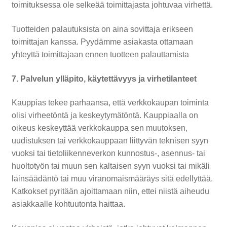
toimituksessa ole selkeää toimittajasta johtuvaa virhettä.
Tuotteiden palautuksista on aina sovittaja erikseen
toimittajan kanssa. Pyydämme asiakasta ottamaan
yhteyttä toimittajaan ennen tuotteen palauttamista
7. Palvelun ylläpito, käytettävyys ja virhetilanteet
Kauppias tekee parhaansa, että verkkokaupan toiminta
olisi virheetöntä ja keskeytymätöntä. Kauppiaalla on
oikeus keskeyttää verkkokauppa sen muutoksen,
uudistuksen tai verkkokauppaan liittyvän teknisen syyn
vuoksi tai tietoliikenneverkon kunnostus-, asennus- tai
huoltotyön tai muun sen kaltaisen syyn vuoksi tai mikäli
lainsäädäntö tai muu viranomaismääräys sitä edellyttää.
Katkokset pyritään ajoittamaan niin, ettei niistä aiheudu
asiakkaalle kohtuutonta haittaa.