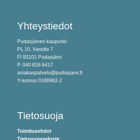
Yhteystiedot
Pudasjärven kaupunki
PL 10, Varsitie 7
FI 93101 Pudasjärvi
P. 040 826 6417
asiakaspalvelu@pudasjarvi.fi
Y-tunnus 0188962-2
Tietosuoja
Toimitusehdot
Tietosuojaseloste