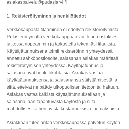
asiakaspalvelu@pudasjarvi.fi
1. Rekisteröityminen ja henkilötiedot
Verkkokaupasta tilaaminen ei edellytä rekisteröitymistä.
Rekisteröitymällä verkkokauppaan voit tehdä ostoksesi
jatkossa nopeammin ja tarkastella tekemiäsi tilauksia.
Käyttäjätunnuksena toimii rekisteröinnin yhteydessä
annettu sähköpostiosoite, salasanan asiakas määrittää
rekisteröitymisen yhteydessä. Käyttäjätunnus ja
salasana ovat henkilökohtaisia. Asiakas vastaa
käyttäjätunnuksensa ja salasanansa säilyttämisestä ja
siitä, etteivät ne päädy ulkopuolisten tietoon tai haltuun.
Asiakas vastaa kaikista käyttäjätunnuksellaan ja
salasanallaan tapahtuvasta käytöstä ja siitä
mahdollisesti aiheutuvista kustannuksista tai maksuista.
Asiakkaan tulee antaa verkkokaupassa palvelun käytön