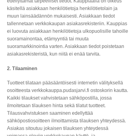
edellyttämät tarpeelliset tiedot. Kauppiaalla on oikeus
käsitellä asiakkaan henkilötietoja henkilötietolain ja
muun lainsäädännön mukaisesti. Asiakkaan tiedot
tallennetaan verkkokaupan asiakasrekisteriin. Kauppias
ei luovuta asiakkaan henkilötietoja ulkopuolisille tahoille
suoramainontaa, etämyyntiä tai muuta
suoramarkkinointia varten. Asiakkaan tiedot poistetaan
asiakasrekisteristä, kun niitä ei enää tarvita.
2. Tilaaminen
Tuotteet tilataan pääsääntöisesti internetin välityksellä
osoitteesta verkkokauppa.pudasjarvi.fi ostoskorin kautta.
Kaikki tilaukset vahvistetaan sähköpostilla, jossa
ilmoitetaan tilauksen hinta sekä tilatut tuotteet.
Tilausvahvistuksen saaminen edellyttää
sähköpostiosoitteen ilmoittamista tilauksen yhteydessä.
Asiakas sitoutuu jokaisen tilauksen yhteydessä
voimassa oleviin verkkokaupan käyttö- ja