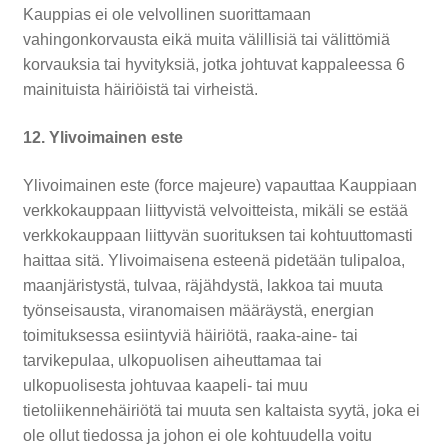
Kauppias ei ole velvollinen suorittamaan
vahingonkorvausta eikä muita välillisiä tai välittömiä
korvauksia tai hyvityksiä, jotka johtuvat kappaleessa 6
mainituista häiriöistä tai virheistä.
12. Ylivoimainen este
Ylivoimainen este (force majeure) vapauttaa Kauppiaan
verkkokauppaan liittyvistä velvoitteista, mikäli se estää
verkkokauppaan liittyvän suorituksen tai kohtuuttomasti
haittaa sitä. Ylivoimaisena esteenä pidetään tulipaloa,
maanjäristystä, tulvaa, räjähdystä, lakkoa tai muuta
työnseisausta, viranomaisen määräystä, energian
toimituksessa esiintyviä häiriötä, raaka-aine- tai
tarvikepulaa, ulkopuolisen aiheuttamaa tai
ulkopuolisesta johtuvaa kaapeli- tai muu
tietoliikennehäiriötä tai muuta sen kaltaista syytä, joka ei
ole ollut tiedossa ja johon ei ole kohtuudella voitu