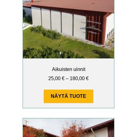
muunnelma.
Voit
tehdä
valinnat
tuotteen
sivulla.
Aikuisten uinnit
Hintaluokka:
25,00
€
–
180,00
€
25,00 €
–
NÄYTÄ TUOTE
180,00 €
Tällä
tuotteella