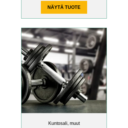
–
NÄYTÄ TUOTE
150,00 €
Tällä
tuotteella
on
useampi
muunnelma.
Voit
tehdä
valinnat
tuotteen
sivulla.
Kuntosali, muut