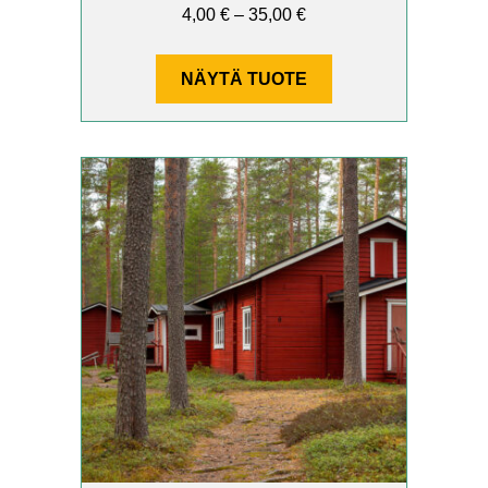
Hintaluokka:
4,00
€
–
35,00
€
4,00 €
–
NÄYTÄ TUOTE
35,00 €