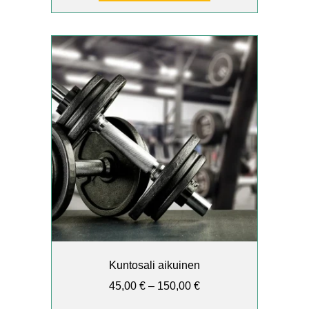
Tällä
tuotteella
on
useampi
muunnelma.
Voit
tehdä
valinnat
tuotteen
sivulla.
Kuntosali aikuinen
Hintaluokka:
45,00
€
–
150,00
€
45,00 €