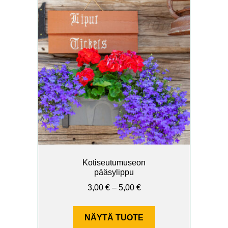
tuotteella
on
useampi
muunnelma.
Voit
tehdä
valinnat
tuotteen
sivulla.
Kotiseutumuseon
pääsylippu
Hintaluokka:
3,00
€
–
5,00
€
3,00 €
–
NÄYTÄ TUOTE
5,00 €