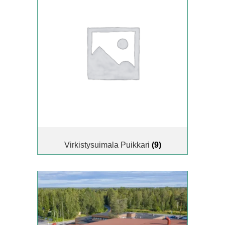
Virkistysuimala Puikkari
(9)
Tällä
tuotteella
on
useampi