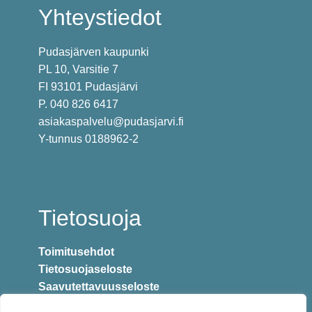
Yhteystiedot
Pudasjärven kaupunki
PL 10, Varsitie 7
FI 93101 Pudasjärvi
P. 040 826 6417
asiakaspalvelu@pudasjarvi.fi
Y-tunnus 0188962-2
Tietosuoja
Toimitusehdot
Tietosuojaseloste
Saavutettavuusseloste