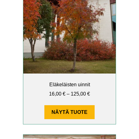
on
useampi
muunnelma.
Voit
tehdä
valinnat
tuotteen
sivulla.
Eläkeläisten uinnit
Hintaluokka:
16,00
€
–
125,00
€
16,00 €
–
NÄYTÄ TUOTE
125,00 €
Tällä