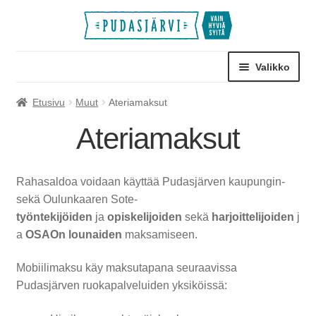
Siirry
Siirry
navigointiin
sisältöön
Valikko
Laajen
Palvelumaksut
Etusivu
Muut
Ateriamaksut
alemm
Ateriamaksut
tason
Laajen
Pääsyliput
valikko
alemm
tason
Laajen
Retket ja leirit
Rahasaldoa voidaan käyttää Pudasjärven kaupungin-
valikko
alemm
sekä Oulunkaaren Sote-
tason
Laajen
Tilat
työntekijöiden
ja
opiskelijoiden
sekä
harjoittelijoiden
j
valikko
alemm
a
OSAOn lounaiden
maksamiseen.
tason
Laajen
Muut
valikko
alemm
Mobiilimaksu käy maksutapana seuraavissa
tason
Pudasjärven ruokapalveluiden yksiköissä:
valikko