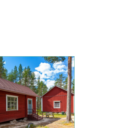
ella
pi
nelma.
at
en
.