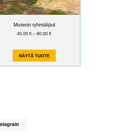
Museon ryhmäliput
Hintaluokka:
45,00
€
–
80,00
€
45,00 €
–
80,00 €
NÄYTÄ TUOTE
nstagram