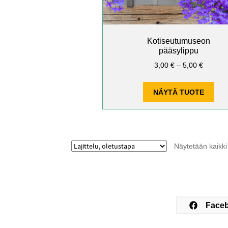
Kotiseutumuseon
pääsylippu
Hintalu
3,00
€
–
5,00
€
3,00 €
–
NÄYTÄ TUOTE
5,00 €
Näytetään kaikki 
Face