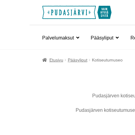
Siirry
Siirry
navigointiin
sisältöön
Palvelumaksut
Pääsyliput
Re
Etusivu
Pääsyliput
Kotiseutumuseo
Pudasjärven kotiseu
Pudasjärven kotiseutumuseo 