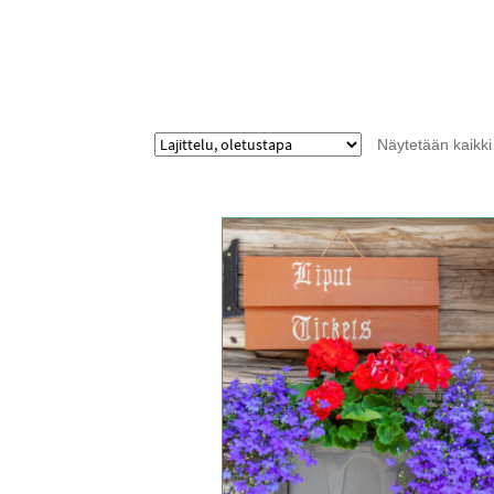
Näytetään kaikki 
Tällä
tuotteella
on
useampi
muunnelma.
Voit
tehdä
valinnat
tuotteen
sivulla.