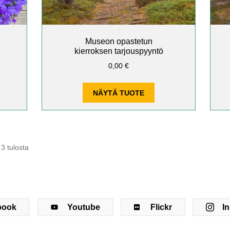
Museon opastetun
kierroksen tarjouspyyntö
okka:
0,00
€
NÄYTÄ TUOTE
3 tulosta
book
Youtube
Flickr
I