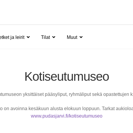
tket ja leirit
Tilat
Muut
Kotiseutumuseo
tumuseon yksittäiset pääsyliput, ryhmäliput sekä opastettujen k
on avoinna kesäkuun alusta elokuun loppuun. Tarkat aukioloaja
www.pudasjarvi.fi/kotiseutumuseo