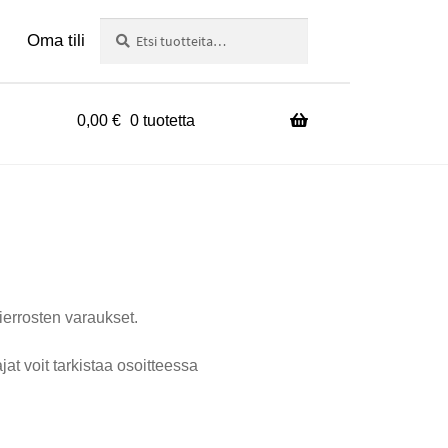
Haku
Etsi:
Oma tili
0,00
€
0 tuotetta
ierrosten varaukset.
t voit tarkistaa osoitteessa