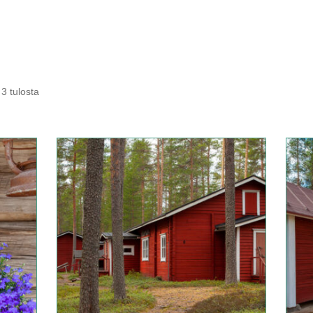
3 tulosta
Tällä
tuotte
on
useam
muun
Voit
tehdä
valinn
tuotte
sivulla