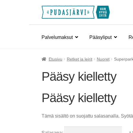
Siirry
Siirry
navigointiin
sisältöön
Palvelumaksut
Pääsyliput
Re
Etusivu
Retket ja leirit
Nuoret
Superpark 
Pääsy kielletty
Pääsy kielletty
Tämä sisältö on suojattu salasanalla. Syötä
Salasana: