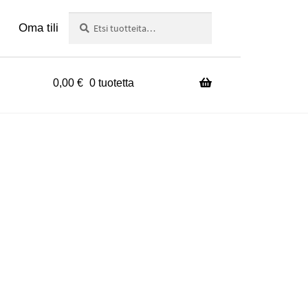
Haku
Etsi:
Oma tili
0,00
€
0 tuotetta