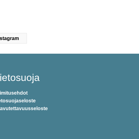
nstagram
ietosuoja
imitusehdot
etosuojaseloste
avutettavuusseloste