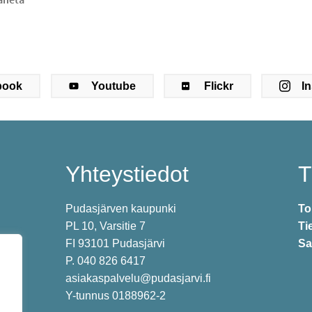
book
Youtube
Flickr
I
Yhteystiedot
T
Pudasjärven kaupunki
To
PL 10, Varsitie 7
Ti
FI 93101 Pudasjärvi
Sa
P. 040 826 6417
asiakaspalvelu@pudasjarvi.fi
Y-tunnus 0188962-2