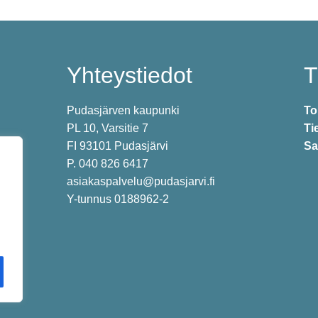
Yhteystiedot
T
Pudasjärven kaupunki
To
PL 10, Varsitie 7
Ti
FI 93101 Pudasjärvi
Sa
P. 040 826 6417
asiakaspalvelu@pudasjarvi.fi
Y-tunnus 0188962-2