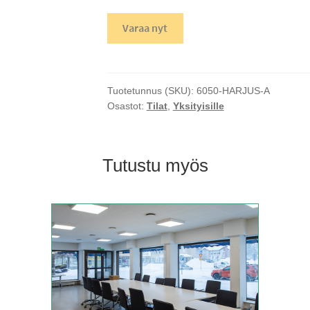
Varaa nyt
Tuotetunnus (SKU):
6050-HARJUS-A
Osastot:
Tilat
,
Yksityisille
Tutustu myös