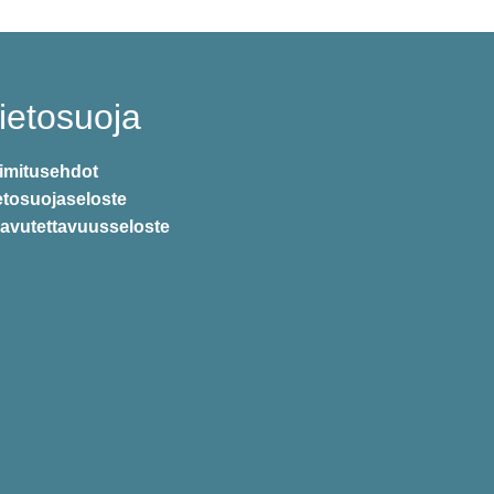
ietosuoja
imitusehdot
etosuojaseloste
avutettavuusseloste