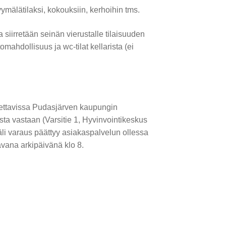
ymälätilaksi, kokouksiin, kerhoihin tms.
ka siirretään seinän vierustalle tilaisuuden
tomahdollisuus ja wc-tilat kellarista (ei
ettavissa Pudasjärven kaupungin
ta vastaan (Varsitie 1, Hyvinvointikeskus
äli varaus päättyy asiakaspalvelun ollessa
avana arkipäivänä klo 8.