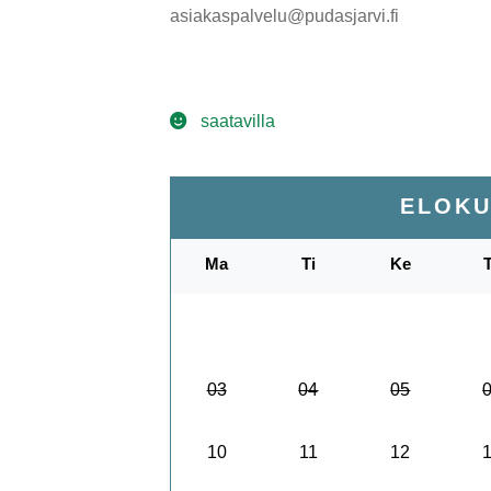
asiakaspalvelu@pudasjarvi.fi
saatavilla
ELOK
Ma
Ti
Ke
03
04
05
10
11
12