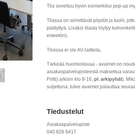
Tila soveltuu hyvin esimerkiksi pop-up my
Tilassa on siirrettävät pöydät ja tuolit, jot
päätyttyä. Lisäksi tilasta löytyy kahvinkeit
esteetön).
Tiloissa ei ole AV-laitteita.
Tärkeää huomioitavaa - avaimet on noud
asiakaspalvelupisteestä maksettua varaus
Pirtti) arkisin klo 8-16,
pl. arkipyhät
). Mik
suljettuna, tulee avaimet palauttaa seura
Tiedustelut
Asiakaspalvelupiste
040 826 6417