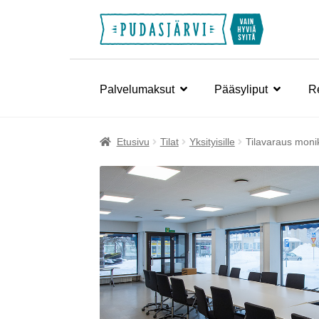
Siirry
Siirry
navigointiin
sisältöön
Palvelumaksut
Pääsyliput
Re
Etusivu
Tilat
Yksityisille
Tilavaraus monik