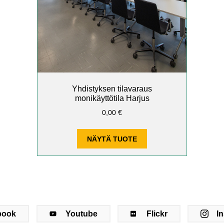
Yhdistyksen tilavaraus
monikäyttötila Harjus
0,00
€
NÄYTÄ TUOTE
book
Youtube
Flickr
I