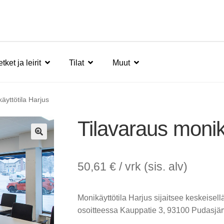
tket ja leirit
Tilat
Muut
äyttötila Harjus
Tilavaraus monik
🔍
50,61
€
/ vrk (sis. alv)
Monikäyttötila Harjus sijaitsee keskeisel
osoitteessa Kauppatie 3, 93100 Pudasjär