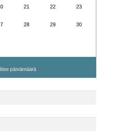
20
21
22
23
27
28
29
30
alitse päivämäärä