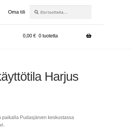
Haku
Etsi:
Oma tili
0,00
€
0 tuotetta
äyttötila Harjus
lä paikalla Pudasjärven keskustassa
vi.