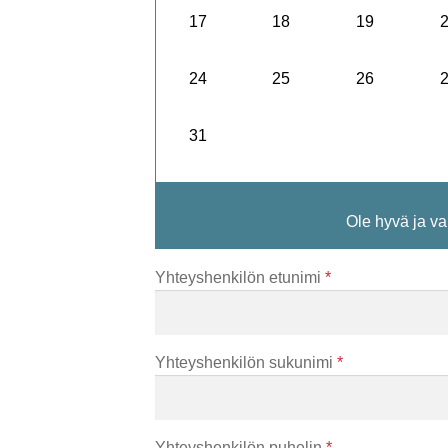
17
18
19
24
25
26
31
Ole hyvä ja v
Yhteyshenkilön etunimi
*
Yhteyshenkilön sukunimi
*
Yhteyshenkilön puhelin
*